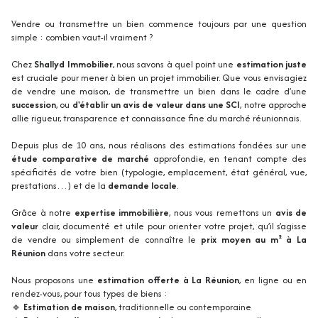
Vendre ou transmettre un bien commence toujours par une question
simple : combien vaut-il vraiment ?
Chez
Shallyd Immobilier
, nous savons à quel point une
estimation juste
est cruciale pour mener à bien un projet immobilier. Que vous envisagiez
de vendre une maison, de transmettre un bien dans le cadre d’une
succession
, ou
d'établir un avis de valeur dans une SCI
, notre approche
allie rigueur, transparence et connaissance fine du marché réunionnais.
Depuis plus de 10 ans, nous réalisons des estimations fondées sur une
étude comparative de marché
approfondie, en tenant compte des
spécificités de votre bien (typologie, emplacement, état général, vue,
prestations…) et de la
demande locale
.
Grâce à notre
expertise immobilière
, nous vous remettons un
avis de
valeur
clair, documenté et utile pour orienter votre projet, qu’il s’agisse
de vendre ou simplement de connaître le
prix moyen au m² à La
Réunion
dans votre secteur.
Nous proposons une
estimation offerte à La Réunion
, en ligne ou en
rendez-vous, pour tous types de biens :
🔹
Estimation de maison
, traditionnelle ou contemporaine