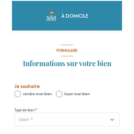
À DOMICILE
J'obtiens une estimation en 4 étapes
FORMULAIRE
Informations sur votre bien
1
2
3
4
Je souhaite
vendre mon bien
louer mon bien
Je sélectionne le type de bien
Type de bien *
Saisir *
N° d
APPARTEMENT
MAISON