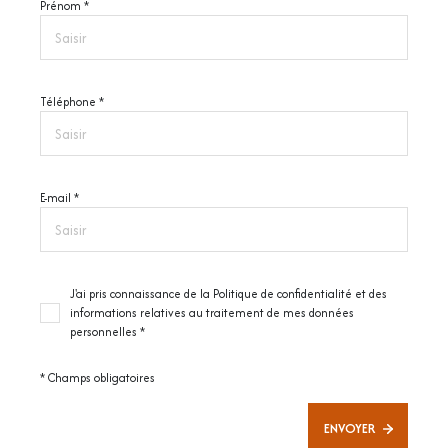
Nom
Prénom *
Ce site est protégé par reCAPTCHA, les
Politiques de Confidentialité
et es
Conditions
d'utilisation
de Google s'appliquent.
Eta
Téléphone *
Sur
E-mail *
Sur
J'ai pris connaissance de la Politique de confidentialité et des
informations relatives au traitement de mes données
personnelles *
* Champs obligatoires
Sur
ENVOYER