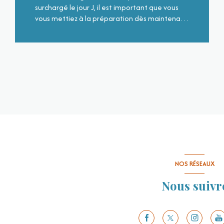
surchargé le jour J, il est important que vous
vous mettiez à la préparation dès maintenant.
Mais, comment faire ? Par quoi commencer ?
Qui est-ce qu’il faut appeler ? Pour vous aider,
LIRE CETTE ACTU
voici nos meilleurs conseils pour bien organiser
votre déménagement à la Réunion. En effet,
déménager peut vite virer au cauchemar.
Cependant, il existe des démarches à suivre
pour vous faciliter la vie. Tout est, bien sûr,
question d’organisation ! Le Déménagement
à la Réunion : Faire sa liste Première tâche et
non des moindres ! Prenez votre bullet journal
et citez tous les travaux qui vous attendent
dans votre To do list. Cela vous sera profitable
pour le bon déroulement de votre
NOS RÉSEAUX
déménagement à la Réunion. Vous éviterez
Nous suivr
surtout les oublis ! Déménagement à l’île de la
Réunion :S’occuper des papiers Important et
non des plus faciles ! Déménager dans un
nouveau quartier ou dans une nouvelle ville