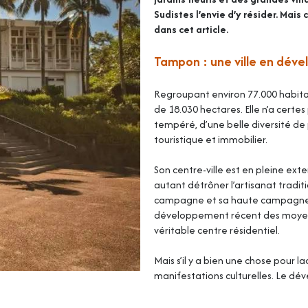
Sudistes l’envie d’y résider. Mais 
dans cet article.
Tampon : une ville en dé
Regroupant environ 77.000 habitant
de 18.030 hectares. Elle n’a certes
tempéré, d’une belle diversité de
touristique et immobilier.
Son centre-ville est en pleine exte
autant détrôner l’artisanat tradi
campagne et sa haute campagne font
développement récent des moyen
véritable centre résidentiel.
Mais s’il y a bien une chose pour la
manifestations culturelles. Le d