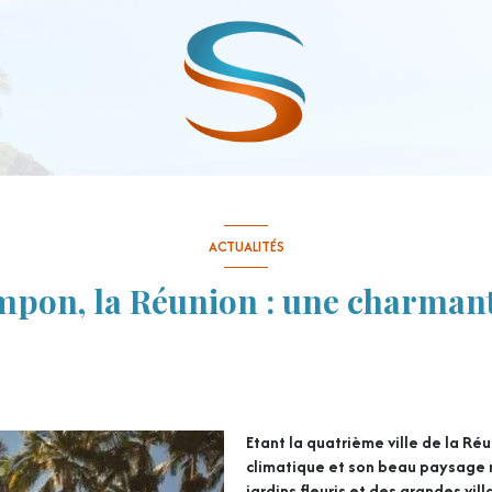
ACTUALITÉS
mpon, la Réunion : une charmante
Etant la quatrième ville de la Ré
climatique et son beau paysage 
jardins fleuris et des grandes vi