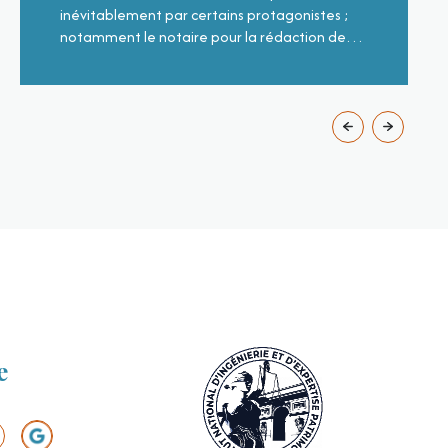
inévitablement par certains protagonistes ;
notamment le notaire pour la rédaction de
l’acte de notoriété et la détermination de
l’actif (passif) du défunt. La case « agent
LIRE CETTE ACTU
immobilier » pour les estimations immobilières
aussi appelées les avis de valeurs sont
incontournables. Préservez votre héritage !
L’estimation immobilière, obligatoire pour la
succession. Pour le calcul des frais de
succession chez le notaire à la Réunion, il
faudra absolument obtenir d’un agent
immobilier l’avis de valeur du bien. Les héritiers
(l’ayant-droit) peuvent me mandater pour
l’évaluation de leur bien immobilier. Dans
cette phase, j’accompagne les héritiers en les
aidant à rassembler les pièces afin de
e
constituer le dossier de succession chez le
notaire. Quelquefois les héritiers sont mineurs
est dans ce cas, inéluctablement le juge des
tutelles doit approuver la valeur du bien ou