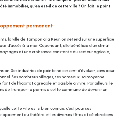
côté immobilier, qu’en est-il de cette ville ? On fait le point
veloppement permanent
s, la ville de Tampon à la Réunion s’étend sur une superficie
 pas d’accès à la mer. Cependant, elle bénéficie d’un climat
 paysages et une croissance constante du secteur agricole,
nsion. Ses industries de pointe ne cessent d’évoluer, sans pour
tionnel. Ses nombreux villages, ses hameaux, sa moyenne
 de l’habitat agréable et paisible à vivre. Par ailleurs, le
s de transport a permis à cette commune de devenir un
quelle cette ville est si bien connue, c’est pour ses
éveloppement du
théâtre
et les diverses fêtes et célébrations