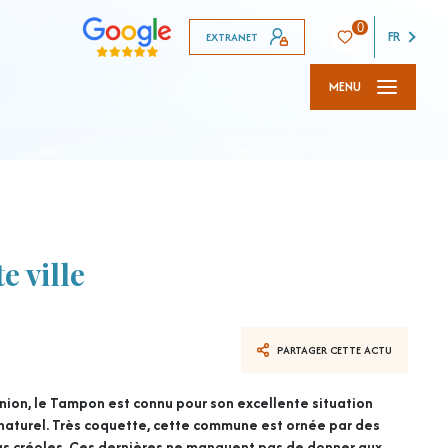
0
FR
EXTRANET
MENU
 ville
PARTAGER CETTE ACTU
union, le Tampon est connu pour son excellente situation
naturel. Très coquette, cette commune est ornée par des
llas créoles. Ces dernières ne manquent pas de donner aux