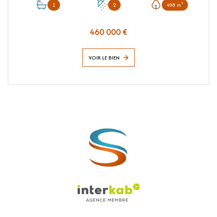
1
2
498 m²
460 000 €
VOIR LE BIEN